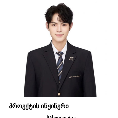
პროექტის ინჟინერი
სახელი: ჯეკ