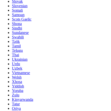
Slovak
Slovenian
Somali
Samoan
Scots Gaelic
Shona
Sindhi
Sundanese
Swahili
Tajik
Tamil
Telugu
Thai
Ukrainian
Urdu
Uzbek
Vietnamese
Welsh
Xhosa
Yiddish
Yoruba
Zulu
Kinyarwanda
Tatar
Oriya