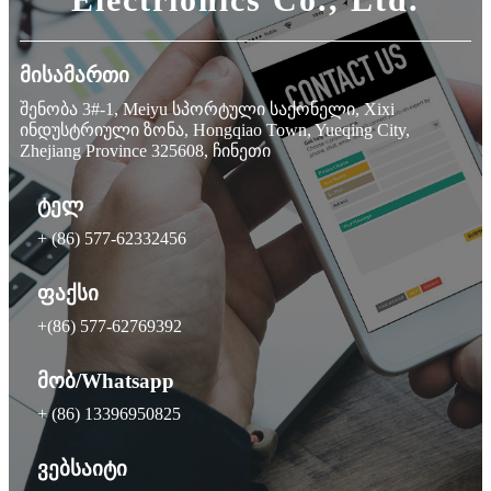
მისამართი
შენობა 3#-1, Meiyu სპორტული საქონელი, Xixi
ინდუსტრიული ზონა, Hongqiao Town, Yueqing City,
Zhejiang Province 325608, ჩინეთი
ტელ
+ (86) 577-62332456
ფაქსი
+(86) 577-62769392
მობ/Whatsapp
+ (86) 13396950825
ვებსაიტი